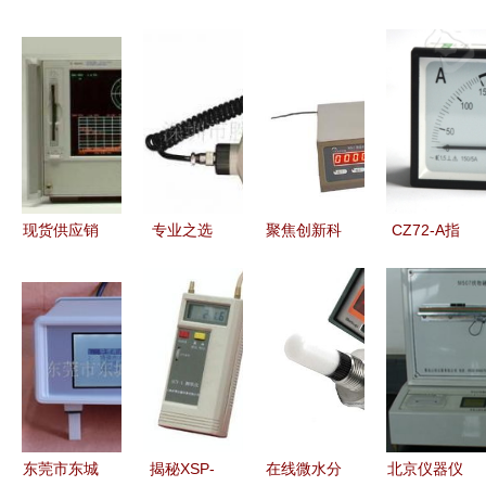
现货供应销
专业之选
聚焦创新科
CZ72-A指
售/租赁二
销售胜利原
技，探秘上
针式方形直
手网络分析
装VC63B测
海安锐自动
角电流表
仪8753E，
震仪，品质
化仪表营销
型号、价格
专业仪器仪
保障，服务
部生物在线
与厂家全解
表选择新方
无忧
产品展台
析
案
东莞市东城
揭秘XSP-
在线微水分
北京仪器仪