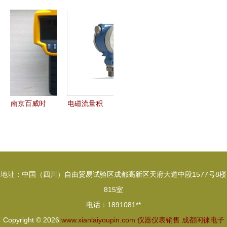
建鑫电子仪
BM-5C 上
析仪价格解
表供应与销
器仪表商行
海彼爱姆生
析 上海密
售的专业力
产品概览与
物显微镜的
析尔仪表以
量 聚焦北
专业销售服
专业应用与
诚信服务保
广精仪在试
务
促销亮点
障仪器仪表
验与医疗领
销售
域的卓越表
现
南京百威时
电磁流量积
代科技 专
算仪在管道
注于仪器仪
测量中的保
表、试验机
养与维护要
及硬度计的
点
地址：中国（四川）自由贸易试验区成都高新区天府大道中段1577号8楼
专业销售服
815室
务商
电话：1891081**
Copyright © 2026
www.xianlaiyoupin.com
仪器仪表销售
成都闲徕电子