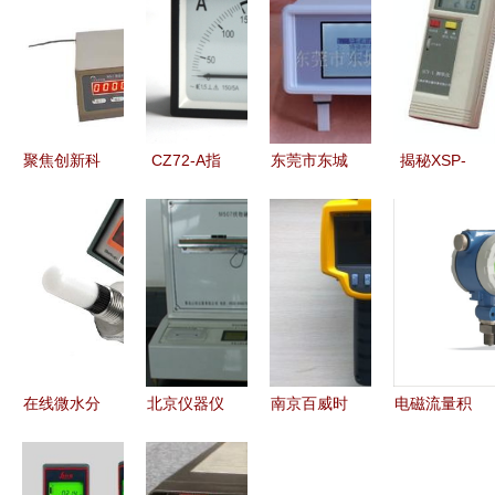
聚焦创新科
CZ72-A指
东莞市东城
揭秘XSP-
技，探秘上
针式方形直
建鑫电子仪
BM-5C 上
海安锐自动
角电流表
器仪表商行
海彼爱姆生
化仪表营销
型号、价格
产品概览与
物显微镜的
部生物在线
与厂家全解
专业销售服
专业应用与
产品展台
析
务
促销亮点
在线微水分
北京仪器仪
南京百威时
电磁流量积
析仪价格解
表供应与销
代科技 专
算仪在管道
析 上海密
售的专业力
注于仪器仪
测量中的保