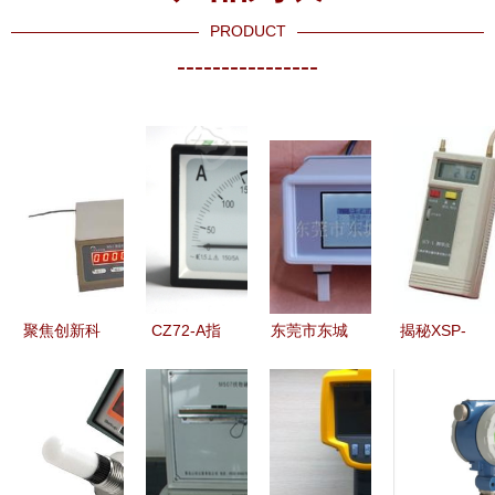
PRODUCT
----------------
聚焦创新科
CZ72-A指
东莞市东城
揭秘XSP-
技，探秘上
针式方形直
建鑫电子仪
BM-5C 上
海安锐自动
角电流表
器仪表商行
海彼爱姆生
化仪表营销
型号、价格
产品概览与
物显微镜的
部生物在线
与厂家全解
专业销售服
专业应用与