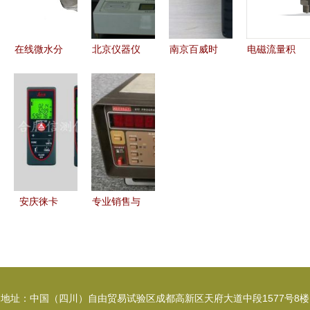
产品展台
析
务
促销亮点
在线微水分
北京仪器仪
南京百威时
电磁流量积
析仪价格解
表供应与销
代科技 专
算仪在管道
析 上海密
售的专业力
注于仪器仪
测量中的保
析尔仪表以
量 聚焦北
表、试验机
养与维护要
诚信服务保
广精仪在试
及硬度计的
点
障仪器仪表
验与医疗领
专业销售服
销售
域的卓越表
务商
现
安庆徕卡
专业销售与
D2/D5手持
回收
激光测距仪
KEITHLEY
销售指南
吉时利617
精准测量，
高精度电位
地址：中国（四川）自由贸易试验区成都高新区天府大道中段1577号8楼
高效作业
计